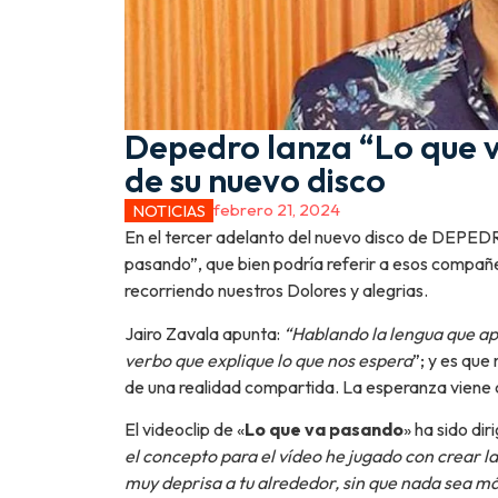
Depedro lanza “Lo que v
de su nuevo disco
febrero 21, 2024
NOTICIAS
En el tercer adelanto del nuevo disco de DEPED
pasando”, que bien podría referir a esos compañe
recorriendo nuestros Dolores y alegrias.
Jairo Zavala apunta:
“Hablando la lengua que a
verbo que explique lo que nos espera
”; y es que
de una realidad compartida. La esperanza viene c
El videoclip de «
Lo que va pasando
» ha sido dir
el concepto para el vídeo he jugado con crear la
muy deprisa a tu alrededor, sin que nada sea má