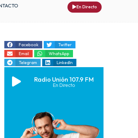
NTACTO
En Directo
Facebook
Twitter
Email
WhatsApp
Telegram
LinkedIn
Radio Unión 107.9 FM
En Directo