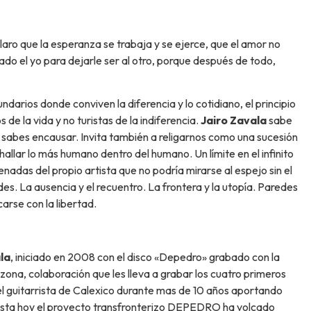
claro que la esperanza se trabaja y se ejerce, que el amor no
n lado el yo para dejarle ser al otro, porque después de todo,
darios donde conviven la diferencia y lo cotidiano, el principio
de la vida y no turistas de la indiferencia.
Jairo Zavala
sabe
a sabes encausar. Invita también a religarnos como una sucesión
llar lo más humano dentro del humano. Un límite en el infinito
nadas del propio artista que no podría mirarse al espejo sin el
des. La ausencia y el recuentro. La frontera y la utopía. Paredes
carse con la libertad.
la
, iniciado en 2008 con el disco «Depedro» grabado con la
a, colaboración que les lleva a grabar los cuatro primeros
 el guitarrista de Calexico durante mas de 10 años aportando
asta hoy el proyecto transfronterizo DEPEDRO ha volcado