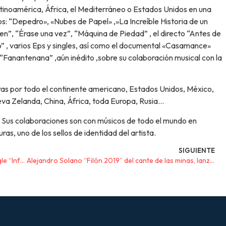
Latinoamérica, África, el Mediterráneo o Estados Unidos en una
os: “Depedro», «Nubes de Papel» ,»La Increíble Historia de un
en”, “Érase una vez”, “Máquina de Piedad” , el directo “Antes de
” , varios Eps y singles, así como el documental «Casamance»
 “Fanantenana” ,aún inédito ,sobre su colaboración musical con la
giras por todo el continente americano, Estados Unidos, México,
ueva Zelanda, China, África, toda Europa, Rusia…
. Sus colaboraciones son con músicos de todo el mundo en
s, uno de los sellos de identidad del artista.
SIGUIENTE
Rosa lopez anuncia el lanzamiento de su nuevo single “Infernum”
Alejandro Solano “Filón 2019” del cante de las minas, lanza un single homenaje a Paco de Lucia