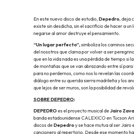
En este nuevo disco de estudio,
Depedro
, deja 
existe sin desdicha, sin el sacrificio de hacer a u
negarse al amor destruye el pensamiento.
“Un lugar perfecto”,
simboliza los caminos secun
del nosotros que clama por volver a ser peregrinos 
que en la vida nada es una pérdida de tiempo si l
de montañas que se van abrazando entre sí para ha
para no perdernos, como nos lo revelan las coorde
diálogo entre su querida sierra madrileña y los an
que lejos de ser muros, son la posibilidad de revol
SOBRE DEPEDRO
:
DEPEDRO
es el proyecto musical de
Jairo Zava
banda estadounidense CALEXICO en Tucson Arizon
discos de
Depedro
y se hace mutua al ser Jairo
cancionero al repertorio. Desde ese momento h