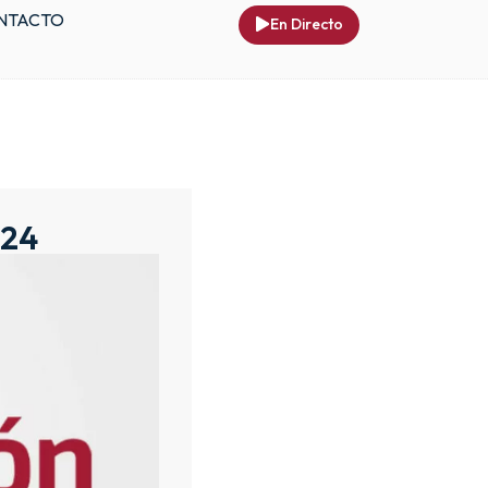
NTACTO
En Directo
024