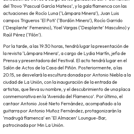
del Trovo ‘Pascual García Mateos’, y la gala flamenca con las
actuaciones de Rocío Luna (‘Lámpara Minera’), Juan Luis
campos Trigueros ‘El Poti’ (‘Bordón Minero’), Rocío Garrido
(‘Desplante’ Femenino), Yoel Vargas (‘Desplante’ Masculino) y
Raúl Pérez (‘Filón’).
Por la tarde, a las 19:30 horas, tendrá lugar la presentación de
la revista ‘Lámpara Minera’, a cargo de Lydia Martín, jefa de
Prensa y presentadora del Festival. El acto tendrá lugar en el
Salón de Actos de la Casa del Piñón. Posteriormente, a las
20:15, se desvelará la escultura donada por Antonio Niebla a la
ciudad de La Unión, con la inauguración de la entrada de
artistas, que lleva su nombre, y el descubrimiento de una placa
conmemorativa en la ‘Avenida del Flamenco’. Por último, el
cantaor Antonio José Nieto Fernández, acompañado a la
guitarra por Antonio Muñoz Fernández, protagonizarán la
‘madrugá flamenca’ en ‘El Almacen’ Loungue-Bar,
patrocinada por Min La Unión.