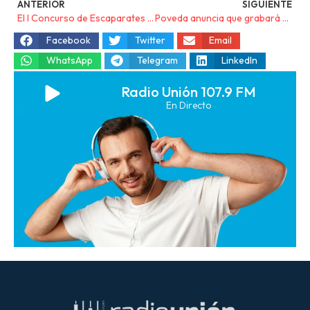
ANTERIOR
SIGUIENTE
El I Concurso de Escaparates del Cante de las Minas ya tiene ganadores
Poveda anuncia que grabará un disco de cantes mineros en homenaje a La Unión
Facebook
Twitter
Email
WhatsApp
Telegram
LinkedIn
Radio Unión 107.9 FM
En Directo