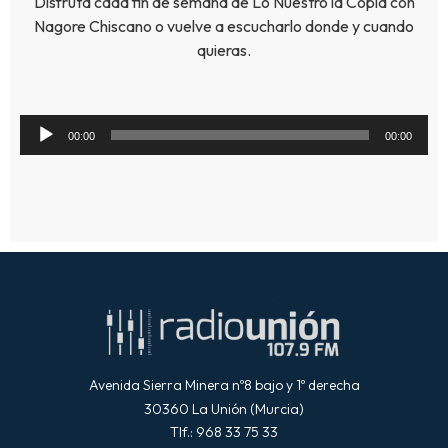
Disfruta cada fin de semana de Lo Nuestro la Copla con
Nagore Chiscano o vuelve a escucharlo donde y cuando
quieras.
Reproductor
00:00
00:00
de
audio
Avenida Sierra Minera nº8 bajo y 1º derecha
30360 La Unión (Murcia)
Tlf.: 968 33 75 33