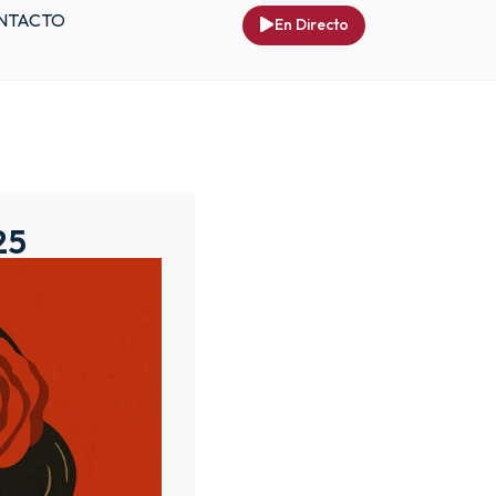
NTACTO
En Directo
25