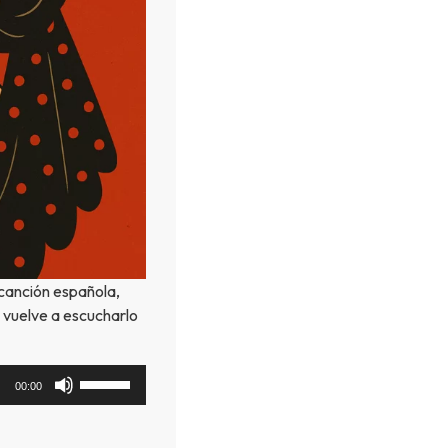
canción española,
 vuelve a escucharlo
Utiliza
00:00
las
teclas
de