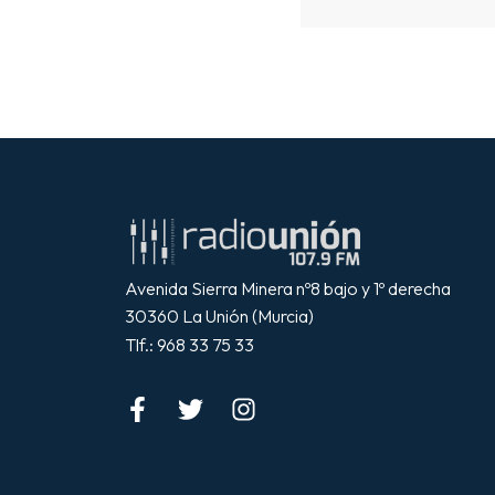
Avenida Sierra Minera nº8 bajo y 1º derecha
30360 La Unión (Murcia)
Tlf.: 968 33 75 33