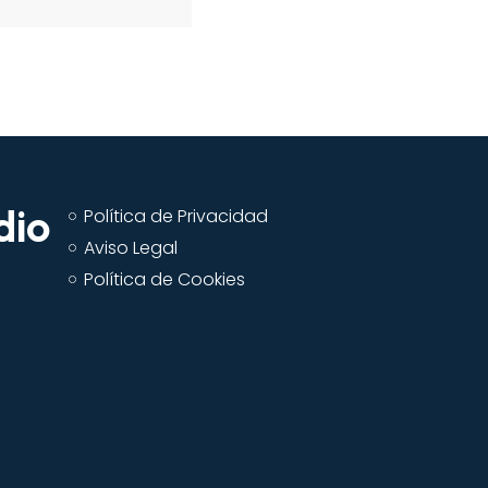
flecha
arriba/abajo
para
aumentar
o
disminuir
el
dio
volumen.
Política de Privacidad
Aviso Legal
Política de Cookies