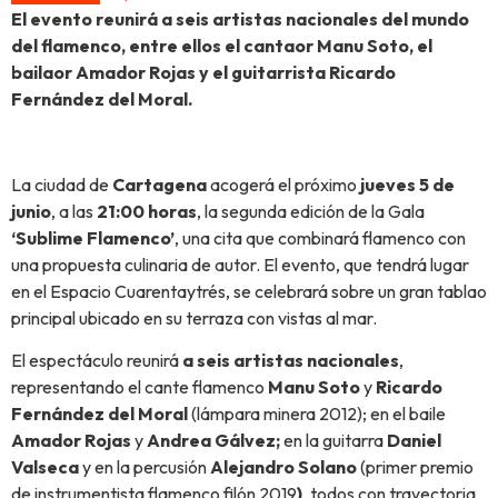
El evento reunir
á
a seis artistas nacionales del mundo
del flamenco, entre ellos el cantaor Manu Soto, el
bailaor Amador Rojas y el guitarris
ta Ricardo
Fern
á
ndez del Moral.
La ciudad de
Cartagena
acogerá el próximo
jueves 5 de
junio
, a las
21:00 horas
, la segunda edición de la Gala
‘
Sublime Flamenco
’
, una cita que combinará flamenco con
una propuesta culinaria de autor. El evento, que tendrá lugar
en el Espacio Cuarentaytrés, se celebrará sobre un gran tablao
principal ubicado en su terraza con vistas al mar.
El espectáculo reunirá
a seis artistas nacionales
,
representando el cante flamenco
Manu Soto
y
Ricardo
Fern
á
ndez del Moral
(lámpara minera 2012); en el baile
Amador Rojas
y
Andrea Gálvez;
en la guitarra
Daniel
Valseca
y en la percusión
Alejandro Solano
(primer premio
de instrumentista flamenco filón 2019
)
. todos con trayectoria