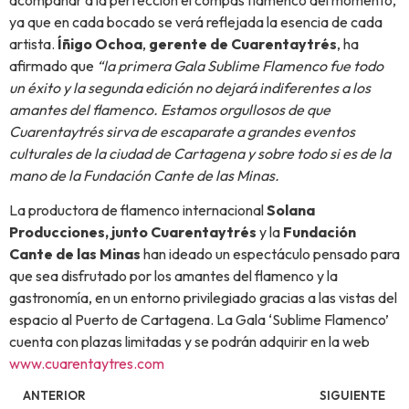
ya que en cada bocado se verá reflejada la esencia de cada
artista.
Íñ
igo Ochoa
,
gerente de Cuarentaytr
é
s
, ha
afirmado que
“
la primera Gala Sublime Flamenco fue todo
un
é
xito y la segunda edición no dejar
á
indiferentes a los
amantes del flamenco. Estamos orgullosos de que
Cuarentaytr
é
s sirva de escaparate a grandes eventos
culturales de la ciudad de Cartagena y sobre todo si es de la
mano de la Fundación Cante de las Minas.
La productora de flamenco internacional
Solana
Producciones, junto Cuarentaytr
é
s
y la
Fundación
Cante de las Minas
han ideado un espectáculo pensado para
que sea disfrutado por los amantes del flamenco y la
gastronomía, en un entorno privilegiado gracias a las vistas del
espacio al Puerto de Cartagena. La Gala ‘Sublime Flamenco’
cuenta con plazas limitadas y se podrán adquirir en la web
www.cuarentaytres.com
ANTERIOR
SIGUIENTE