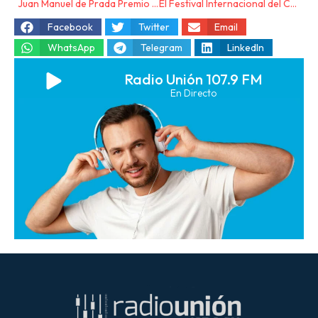
Juan Manuel de Prada Premio Internacional de las Letras Iluro 2025
El Festival Internacional del Cante de las Minas concede su Medella de Oro a la Fundación Teatro Real
Facebook
Twitter
Email
WhatsApp
Telegram
LinkedIn
Radio Unión 107.9 FM
En Directo