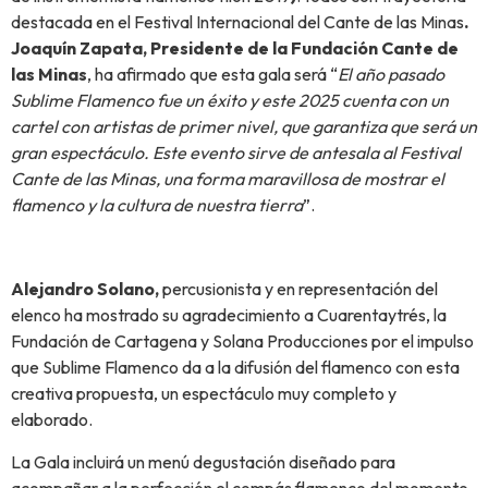
destacada en el Festival Internacional del Cante de las Minas
.
Joaqu
í
n Zapata, Presidente de la Fundación Cante de
las Minas
, ha afirmado que esta gala será “
El año pasado
Sublime Flamenco fue un
é
xito y este 2025 cuenta con un
cartel con artistas de primer nivel, que garantiza que ser
á
un
gran espect
á
culo. Este evento sirve de antesala al Festival
Cante de las Minas, una forma maravillosa de mostrar el
flamenco y la cultura de nuestra tierra
”.
Alejandro Solano,
percusionista y en representación del
elenco ha mostrado su agradecimiento a Cuarentaytrés, la
Fundación de Cartagena y Solana Producciones por el impulso
que Sublime Flamenco da a la difusión del flamenco con esta
creativa propuesta, un espectáculo muy completo y
elaborado.
La Gala incluirá un menú degustación diseñado para
acompañar a la perfección el compás flamenco del momento,