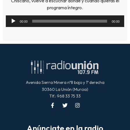
Chiscano, vuelve a escuchar donde y cuando quieras el
programa íntegro.
Reproductor
00:00
00:00
de
audio
Avenida Sierra Minera nº8 bajo y 1º derecha
30360 La Unión (Murcia)
Tlf.: 968 33 75 33
Anúnciate en la radio