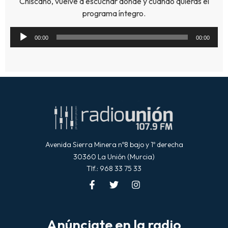
Chiscano, vuelve a escuchar donde y cuando quieras el
programa íntegro.
Reproductor
00:00
00:00
de
audio
Avenida Sierra Minera nº8 bajo y 1º derecha
30360 La Unión (Murcia)
Tlf.: 968 33 75 33
Anúnciate en la radio