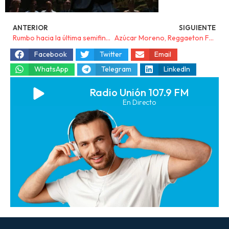
ANTERIOR
SIGUIENTE
Rumbo hacia la última semifinal del 64º Cante de las Minas
Azúcar Moreno, Reggaeton Fest y La Noche Remember destacan en la programación de las fiestas de La Unión 2025
Facebook
Twitter
Email
WhatsApp
Telegram
LinkedIn
Radio Unión 107.9 FM
En Directo