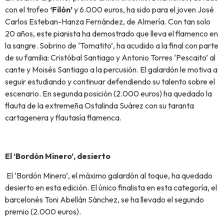
con el trofeo
‘Filón’
y 6.000 euros, ha sido para el joven José
Carlos Esteban-Hanza Fernández, de Almería. Con tan solo
20 años, este pianista ha demostrado que lleva el flamenco en
la sangre. Sobrino de ‘Tomatito’, ha acudido a la final con parte
de su familia: Cristóbal Santiago y Antonio Torres ‘Pescaito’ al
cante y Moisés Santiago a la percusión. El galardón le motiva a
seguir estudiando y continuar defendiendo su talento sobre el
escenario. En segunda posición (2.000 euros) ha quedado la
flauta de la extremeña Ostalinda Suárez con su taranta
cartagenera y flautasía flamenca.
El ‘Bordón Minero’, desierto
El ‘Bordón Minero’, el máximo galardón al toque, ha quedado
desierto en esta edición. El único finalista en esta categoría, el
barcelonés Toni Abellán Sánchez, se ha llevado el segundo
premio (2.000 euros).