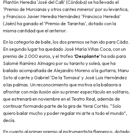
Plantón Heredia ‘José del Calli’ (Córdoba) se ha llevado el
‘Premio de Murcianas y otros cantes mineros’ por su levantica,
y Francisco Javier Heredia Hernández ‘Francisco Heredia’
(Jaén) ha ganado el ‘Premio de Tarantas’, dotado con la
misma cantidad que el anterior.
En la categoría de baile, los dos premios se han ido para Cádiz.
En segundo lugar ha quedado José María Viñas Coca, con un
premio de 2.000 euros, y el trofeo
‘Desplante’
ha sido para
Salomé Ramírez Almagro por su taranto y soleá, que ha
bailado acompañada de Alejandro Moreno a la guitarra, Manu
Soto al cante y Gabriel ‘De la Tomasa’ y José Luis Hernández
a las palmas. Un reconocimiento que motiva a la bailaora a
afrontar con más ilusión aún su primer espectáculo en solitario,
que estrenará en noviembre en el Teatro Real, además de
continuar formando parte de la gira de Yerai Cortés. “Solo
quiero bailar mucho y poder regalar mi arte a todo el mundo”,
decía.
En cuanto al primer premio al instrumentista flamenco, dotado