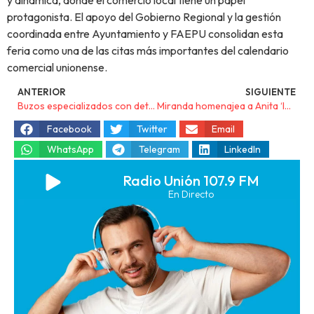
y dinámica, donde el comercio local tiene un papel
protagonista. El apoyo del Gobierno Regional y la gestión
coordinada entre Ayuntamiento y FAEPU consolidan esta
feria como una de las citas más importantes del calendario
comercial unionense.
ANTERIOR
SIGUIENTE
Buzos especializados con detectores de metales limpiarán de residuos por primera vez la desembocadura de la rambla de El Albujón
Miranda homenajea a Anita ‘la bordadora’ con la exposición ‘Hilos que cuentan historias’
Facebook
Twitter
Email
WhatsApp
Telegram
LinkedIn
Radio Unión 107.9 FM
En Directo