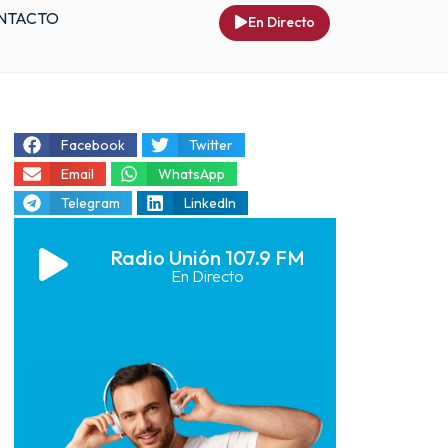
NTACTO
En Directo
Facebook
Twitter
Email
WhatsApp
Telegram
LinkedIn
Radio Unión 107.9 FM
En Directo