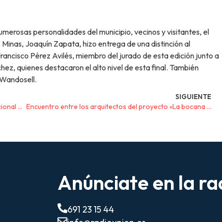
umerosas personalidades del municipio, vecinos y visitantes, el
 Minas, Joaquín Zapata, hizo entrega de una distinción al
ancisco Pérez Avilés, miembro del jurado de esta edición junto a
, quienes destacaron el alto nivel de esta final. También
 Wandosell.
SIGUIENTE
Juan Ramón Lucas se incorpora al Festival Internacional del Cante de las Minas
Encuentro entre los arquitectos del proyecto «La bocana de Cabo de Palos» y asociaciones locales
Anúnciate en la ra
691 23 15 44