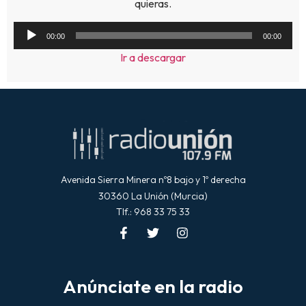
quieras.
Reproductor
00:00
00:00
de
Ir a descargar
audio
Avenida Sierra Minera nº8 bajo y 1º derecha
30360 La Unión (Murcia)
Tlf.: 968 33 75 33
Anúnciate en la radio