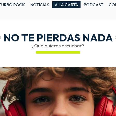
TURBO ROCK
NOTICIAS
A LA CARTA
PODCAST
CO
NO TE PIERDAS NADA
¿Qué quieres escuchar?