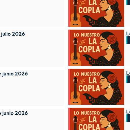
L
 julio 2026
L
e junio 2026
L
e junio 2026