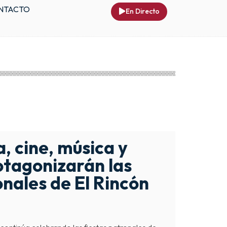
NTACTO
En Directo
 cine, música y
otagonizarán las
onales de El Rincón