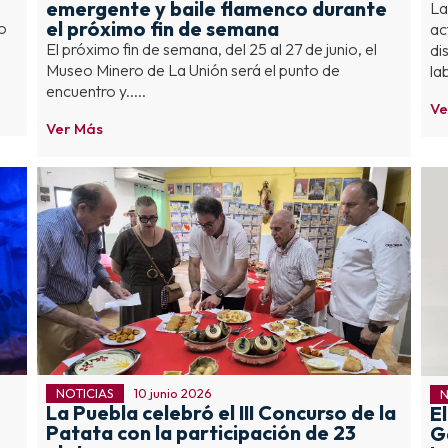
emergente y baile flamenco durante
La
el próximo fin de semana
o
ac
El próximo fin de semana, del 25 al 27 de junio, el
di
Museo Minero de La Unión será el punto de
lab
encuentro y.....
Ve
Ver Más
NOTICIAS
10 junio 2026
N
La Puebla celebró el III Concurso de la
E
Patata con la participación de 23
G