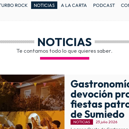
TURBO ROCK
NOTICIAS
A LA CARTA
PODCAST
CO
NOTICIAS
Te contamos todo lo que quieres saber.
Gastronomía,
devoción pr
fiestas patr
de Sumiedo
NOTICIAS
23 julio 2026