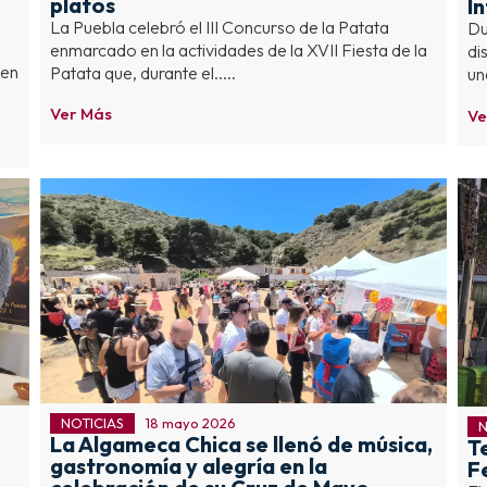
platos
I
La Puebla celebró el III Concurso de la Patata
Du
enmarcado en la actividades de la XVII Fiesta de la
di
 en
Patata que, durante el.....
un
Ver Más
Ve
NOTICIAS
18 mayo 2026
N
La Algameca Chica se llenó de música,
T
gastronomía y alegría en la
F