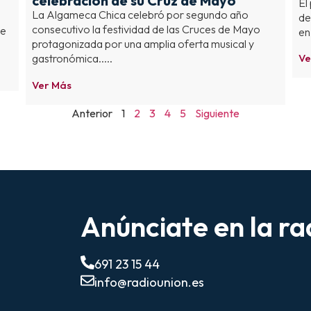
celebración de su Cruz de Mayo
El
La Algameca Chica celebró por segundo año
a
de
consecutivo la festividad de las Cruces de Mayo
de
en 
protagonizada por una amplia oferta musical y
Ve
gastronómica.....
Ver Más
Anterior
1
2
3
4
5
Siguiente
Anúnciate en la ra
691 23 15 44
info@radiounion.es