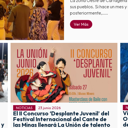
La zona Oeste de Cartagena c
sus pueblos. Si hace un mes y 
posteriormente,.....
Ver Más
N
NOTICIAS
23 junio 2026
Vi
El II Concurso ‘Desplante Juvenil’ del
Or
Festival Internacional del Cante de
 y
d
las Minas llenará La Unión de talento