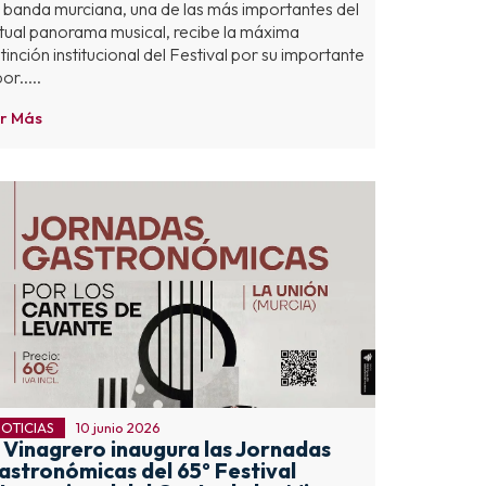
 banda murciana, una de las más importantes del
tual panorama musical, recibe la máxima
stinción institucional del Festival por su importante
or.....
r Más
OTICIAS
10 junio 2026
l Vinagrero inaugura las Jornadas
astronómicas del 65º Festival