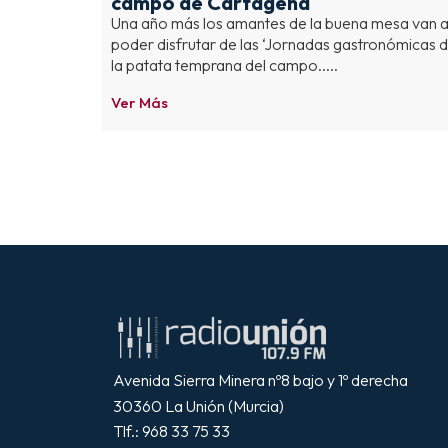
campo de Cartagena
Una año más los amantes de la buena mesa van 
poder disfrutar de las ‘Jornadas gastronómicas 
la patata temprana del campo.....
Ver Más
Avenida Sierra Minera nº8 bajo y 1º derecha
30360 La Unión (Murcia)
Tlf.: 968 33 75 33