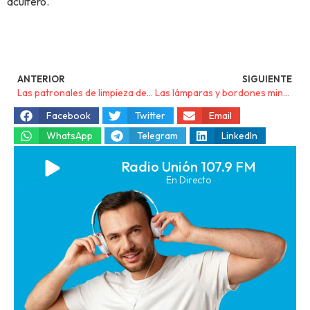
acuífero.
ANTERIOR
SIGUIENTE
Las patronales de limpieza de la Región y CCOO logran un nuevo convenio colectivo en Cartagena
Las lámparas y bordones mineros conquistan Granada
Facebook
Twitter
Email
WhatsApp
Telegram
LinkedIn
Radio Unión 107.9 FM
En Directo