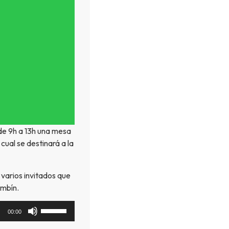
de 9h a 13h una mesa
 cual se destinará a la
varios invitados que
ambín.
Utiliza
00:00
las