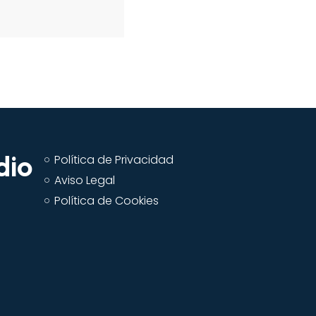
teclas
de
flecha
arriba/abajo
para
aumentar
o
disminuir
el
dio
volumen.
Política de Privacidad
Aviso Legal
Política de Cookies