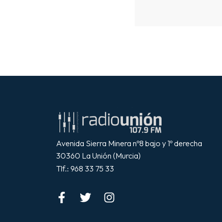
Avenida Sierra Minera nº8 bajo y 1º derecha
30360 La Unión (Murcia)
Tlf.: 968 33 75 33