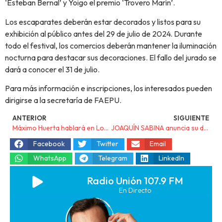
‘Esteban Bernal’ y Yoigo el premio ‘Trovero Marín’.
Los escaparates deberán estar decorados y listos para su
exhibición al público antes del 29 de julio de 2024. Durante
todo el festival, los comercios deberán mantener la iluminación
nocturna para destacar sus decoraciones. El fallo del jurado se
dará a conocer el 31 de julio.
Para más información e inscripciones, los interesados pueden
dirigirse a la secretaría de FAEPU.
ANTERIOR
SIGUIENTE
Máximo Huerta hablará en Los Alcázares del amor en sus ficciones narrativas dentro del ciclo Fahrenheit 78.8 el próximo 12 de julio
JOAQUÍN SABINA anuncia su despedida de los escenarios con la gira «HOLA Y ADIÓS»
Facebook
Twitter
Email
WhatsApp
Telegram
LinkedIn
Radio Unión 107.9 FM
En Directo