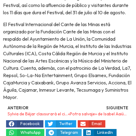
Festival, así como la afluencia de público y visitantes durante
los 11 días que dura el Festival, del 31 de julio al 10 de agosto.
El Festival Internacional del Cante de las Minas está
organizado por la Fundación Cante de las Minas con el
respaldo del Ayuntamiento de La Unión, la Comunidad
Autónoma de la Región de Murcia, el Instituto de las Industrias
Culturales (ICA), Costa Cálida Región de Murcia y el Instituto
Nacional de las Artes Escénicas y la Música del Ministerio de
Cultura. Cuenta, además, con el patrocinio de La Verdad, La7,
Repsol, So-La-Na Entertainment, Grupo Elsamex, Fundación
CajaMurcia y Caixabank, Grupo Avanza Servicios, Acciona, El
Águila, Cajamar, Inmesur Levante, Tecsumaga y Suministros
Mayor.
ANTERIOR
SIGUIENTE
Sylvia de Béjar clausurará el ciclo Fahrenheit 78.8 el viernes 26 de julio en Los Alcázares
«Potra salvaje» de Isabel Aaiún número 1 en España
Facebook
Twitter
Email
WhatsApp
Telegram
LinkedIn