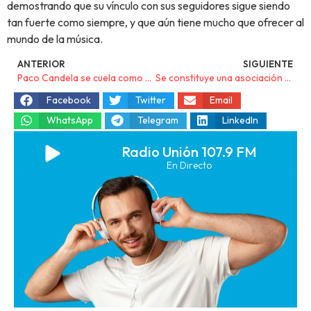
demostrando que su vínculo con sus seguidores sigue siendo
tan fuerte como siempre, y que aún tiene mucho que ofrecer al
mundo de la música.
ANTERIOR
SIGUIENTE
Paco Candela se cuela como protagonista en el programa deportivo El Chiringuito de Josep Pedrerol
Se constituye una asociación de mineralogistas del patrimonio minero en La Unión y Cartagena
Facebook
Twitter
Email
WhatsApp
Telegram
LinkedIn
Radio Unión 107.9 FM
En Directo