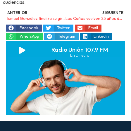
audiencias.
ANTERIOR
SIGUIENTE
Ismael González finaliza su gira con un concierto en Barcelona
Los Caños vuelven 25 años después con un concierto único en Sevilla
Facebook
Twitter
Email
WhatsApp
Telegram
LinkedIn
Radio Unión 107.9 FM
En Directo