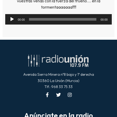
vuestras venas con la fuerza del trueno…. en la
tormentaaaaaaa!!!!!
Reproductor
00:00
00:00
de
audio
Avenida Sierra Minera nº8 bajo y 1º derecha
30360 La Unión (Murcia)
Tlf.: 968 33 75 33
Anúnciate en la radio