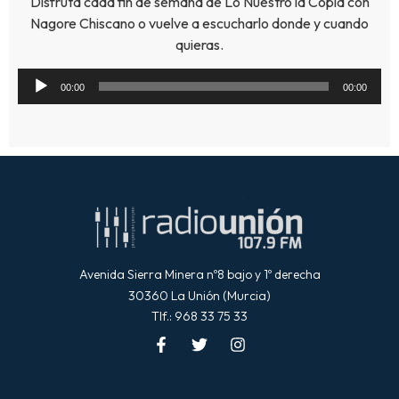
Disfruta cada fin de semana de Lo Nuestro la Copla con
Nagore Chiscano o vuelve a escucharlo donde y cuando
quieras.
Reproductor
00:00
00:00
de
audio
Avenida Sierra Minera nº8 bajo y 1º derecha
30360 La Unión (Murcia)
Tlf.: 968 33 75 33