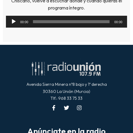
Chiscano, vuelve a escuchar donde y cuando quieras el
programa íntegro.
Reproductor
00:00
00:00
de
audio
Avenida Sierra Minera nº8 bajo y 1º derecha
30360 La Unión (Murcia)
Tlf.: 968 33 75 33
Anúnciate en la radio