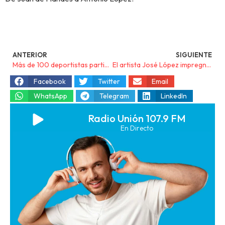
ANTERIOR
SIGUIENTE
Más de 100 deportistas participarán en el IX Triatlón Bahía de Portmán este 1 de junio
El artista José López impregna la esencia flamenca del Cante de las Minas en el vestuario de las azafatas
Facebook
Twitter
Email
WhatsApp
Telegram
LinkedIn
Radio Unión 107.9 FM
En Directo