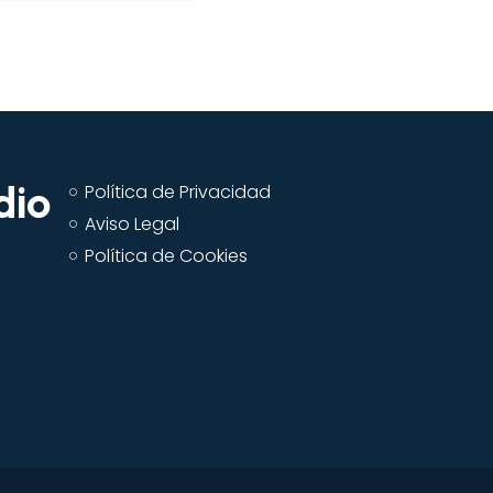
arriba/abajo
para
aumentar
o
disminuir
el
dio
volumen.
Política de Privacidad
Aviso Legal
Política de Cookies