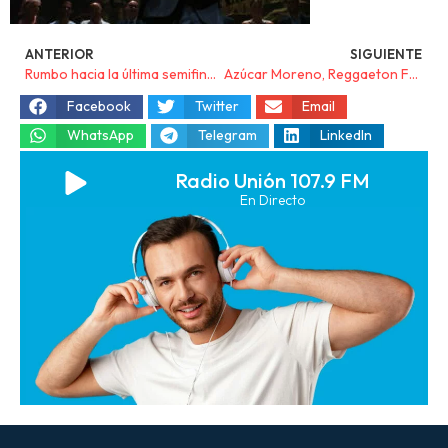
ANTERIOR
SIGUIENTE
Rumbo hacia la última semifinal del 64º Cante de las Minas
Azúcar Moreno, Reggaeton Fest y La Noche Remember destacan en la programación de las fiestas de La Unión 2025
Facebook
Twitter
Email
WhatsApp
Telegram
LinkedIn
Radio Unión 107.9 FM
En Directo