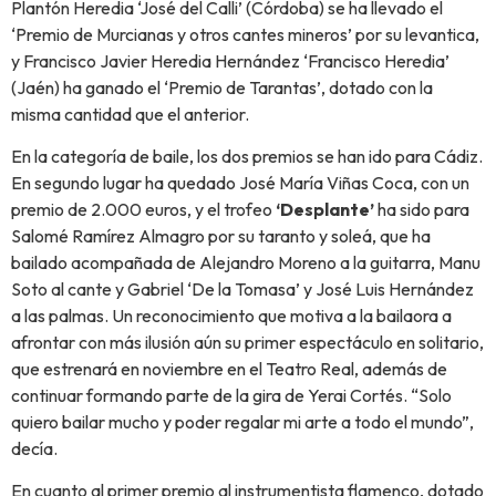
Plantón Heredia ‘José del Calli’ (Córdoba) se ha llevado el
‘Premio de Murcianas y otros cantes mineros’ por su levantica,
y Francisco Javier Heredia Hernández ‘Francisco Heredia’
(Jaén) ha ganado el ‘Premio de Tarantas’, dotado con la
misma cantidad que el anterior.
En la categoría de baile, los dos premios se han ido para Cádiz.
En segundo lugar ha quedado José María Viñas Coca, con un
premio de 2.000 euros, y el trofeo
‘Desplante’
ha sido para
Salomé Ramírez Almagro por su taranto y soleá, que ha
bailado acompañada de Alejandro Moreno a la guitarra, Manu
Soto al cante y Gabriel ‘De la Tomasa’ y José Luis Hernández
a las palmas. Un reconocimiento que motiva a la bailaora a
afrontar con más ilusión aún su primer espectáculo en solitario,
que estrenará en noviembre en el Teatro Real, además de
continuar formando parte de la gira de Yerai Cortés. “Solo
quiero bailar mucho y poder regalar mi arte a todo el mundo”,
decía.
En cuanto al primer premio al instrumentista flamenco, dotado