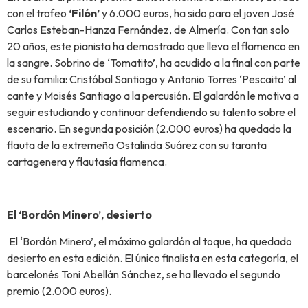
con el trofeo
‘Filón’
y 6.000 euros, ha sido para el joven José
Carlos Esteban-Hanza Fernández, de Almería. Con tan solo
20 años, este pianista ha demostrado que lleva el flamenco en
la sangre. Sobrino de ‘Tomatito’, ha acudido a la final con parte
de su familia: Cristóbal Santiago y Antonio Torres ‘Pescaito’ al
cante y Moisés Santiago a la percusión. El galardón le motiva a
seguir estudiando y continuar defendiendo su talento sobre el
escenario. En segunda posición (2.000 euros) ha quedado la
flauta de la extremeña Ostalinda Suárez con su taranta
cartagenera y flautasía flamenca.
El ‘Bordón Minero’, desierto
El ‘Bordón Minero’, el máximo galardón al toque, ha quedado
desierto en esta edición. El único finalista en esta categoría, el
barcelonés Toni Abellán Sánchez, se ha llevado el segundo
premio (2.000 euros).