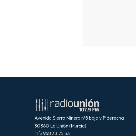
Avenida Sierra Minera nº8 bajo y 1º derecha
30360 La Unión (Murcia)
Tlf.: 968 33 75 33