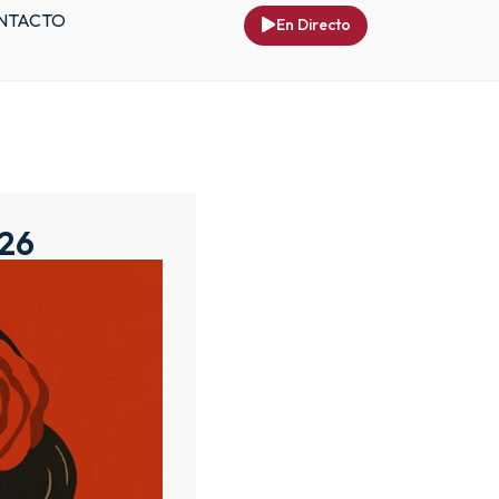
NTACTO
En Directo
026