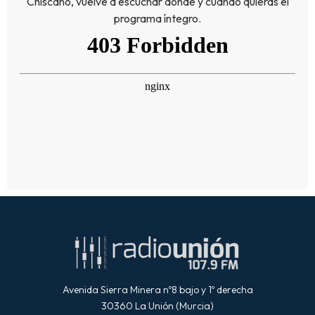
Chiscano, vuelve a escuchar donde y cuando quieras el
programa íntegro.
Avenida Sierra Minera nº8 bajo y 1º derecha
30360 La Unión (Murcia)