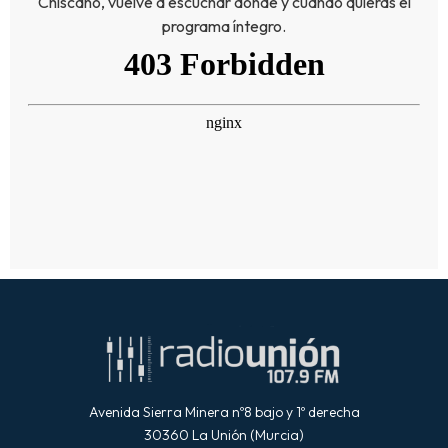
Chiscano, vuelve a escuchar donde y cuando quieras el
programa íntegro.
Avenida Sierra Minera nº8 bajo y 1º derecha
30360 La Unión (Murcia)