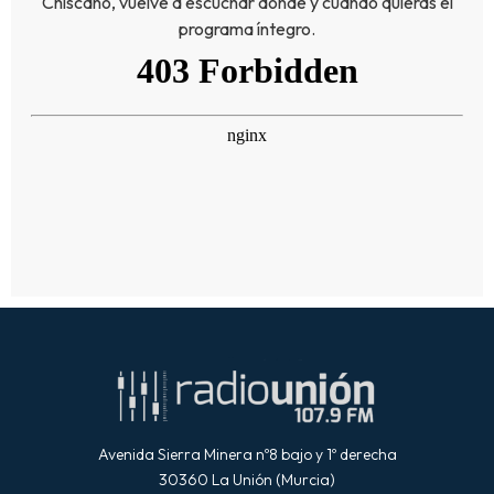
Chiscano, vuelve a escuchar donde y cuando quieras el
programa íntegro.
Avenida Sierra Minera nº8 bajo y 1º derecha
30360 La Unión (Murcia)